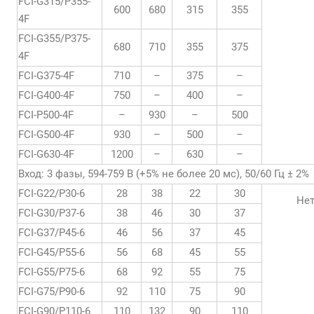
FCI-G315/P355-
600
680
315
355
4F
FCI-G355/P375-
680
710
355
375
4F
FCI-G375-4F
710
–
375
–
FCI-G400-4F
750
–
400
–
FCI-P500-4F
–
930
–
500
FCI-G500-4F
930
–
500
–
FCI-G630-4F
1200
–
630
–
Вход: 3 фазы, 594-759 В (+5% не более 20 мс), 50/60 Гц ± 2%
FCI-G22/P30-6
28
38
22
30
Не
FCI-G30/P37-6
38
46
30
37
FCI-G37/P45-6
46
56
37
45
FCI-G45/P55-6
56
68
45
55
FCI-G55/P75-6
68
92
55
75
FCI-G75/P90-6
92
110
75
90
FCI-G90/P110-6
110
132
90
110