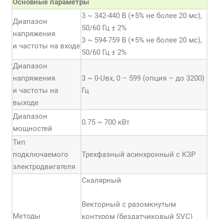
Основные параметры
3 ~ 342-440 В (+5% не более 20 мс),
Диапазон
50/60 Гц ± 2%
напряжения
3 ~ 594-759 В (+5% не более 20 мс),
и частоты на входе
50/60 Гц ± 2%
Диапазон
напряжения
3 ~ 0-Uвх, 0 – 599 (опция – до 3200)
и частоты на
Гц
выходе
Диапазон
0.75 ~ 700 кВт
мощностей
Тип
подключаемого
Трехфазный асинхронный с КЗР
электродвигателя
Скалярный
Векторный с разомкнутым
Методы
контуром (бездатчиковый SVC)