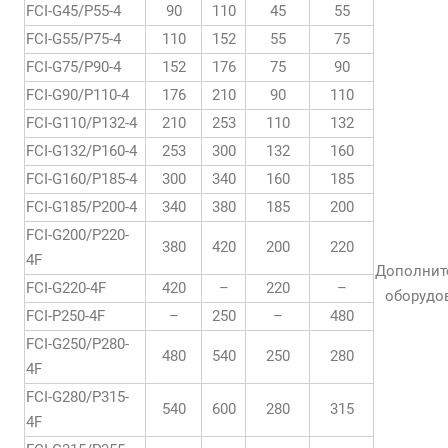
FCI-G45/P55-4
90
110
45
55
FCI-G55/P75-4
110
152
55
75
FCI-G75/P90-4
152
176
75
90
FCI-G90/P110-4
176
210
90
110
FCI-G110/P132-4
210
253
110
132
FCI-G132/P160-4
253
300
132
160
FCI-G160/P185-4
300
340
160
185
FCI-G185/P200-4
340
380
185
200
FCI-G200/P220-
380
420
200
220
4F
Дополнит
FCI-G220-4F
420
–
220
–
оборудо
FCI-P250-4F
–
250
–
480
FCI-G250/P280-
480
540
250
280
4F
FCI-G280/P315-
540
600
280
315
4F