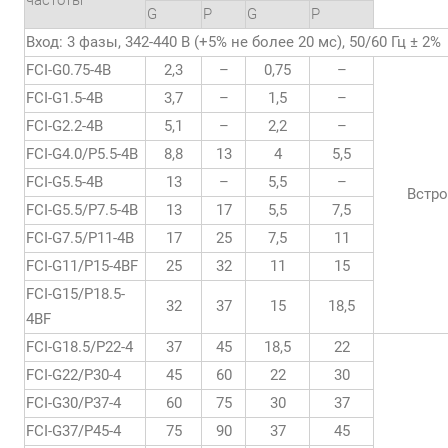
частоты
G
P
G
P
Вход: 3 фазы, 342-440 В (+5% не более 20 мс), 50/60 Гц ± 2%
FCI-G0.75-4B
2,3
–
0,75
–
FCI-G1.5-4B
3,7
–
1,5
–
FCI-G2.2-4B
5,1
–
2,2
–
FCI-G4.0/P5.5-4B
8,8
13
4
5,5
FCI-G5.5-4B
13
–
5,5
–
Встр
FCI-G5.5/P7.5-4B
13
17
5,5
7,5
FCI-G7.5/P11-4B
17
25
7,5
11
FCI-G11/P15-4BF
25
32
11
15
FCI-G15/P18.5-
32
37
15
18,5
4BF
FCI-G18.5/P22-4
37
45
18,5
22
FCI-G22/P30-4
45
60
22
30
FCI-G30/P37-4
60
75
30
37
FCI-G37/P45-4
75
90
37
45