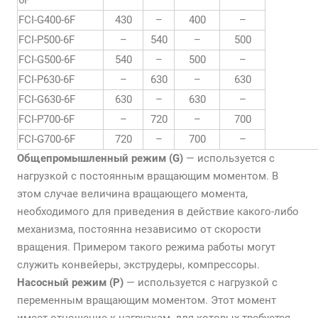
6F
FCI-G400-6F
430
–
400
–
FCI-P500-6F
–
540
–
500
FCI-G500-6F
540
–
500
–
FCI-P630-6F
–
630
–
630
FCI-G630-6F
630
–
630
–
FCI-P700-6F
–
720
–
700
FCI-G700-6F
720
–
700
–
Общепромышленный режим (G)
— используется с
нагрузкой с постоянным вращающим моментом. В
этом случае величина вращающего момента,
необходимого для приведения в действие какого-либо
механизма, постоянна независимо от скорости
вращения. Примером такого режима работы могут
служить конвейеры, экструдеры, компрессоры.
Насосный режим (P)
— используется с нагрузкой с
переменным вращающим моментом. Этот момент